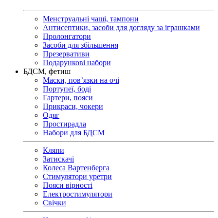
Менструальні чаші, тампони
Антисептики, засоби для догляду за іграшками
Пролонгатори
Засоби для збільшення
Презервативи
Подарункові набори
БДСМ, фетиш
Маски, пов’язки на очі
Портупеї, боді
Гартери, пояси
Прикраси, чокери
Одяг
Простирадла
Набори для БДСМ
Кляпи
Затискачі
Колеса Вартенберга
Стимулятори уретри
Пояси вірності
Електростимулятори
Свічки