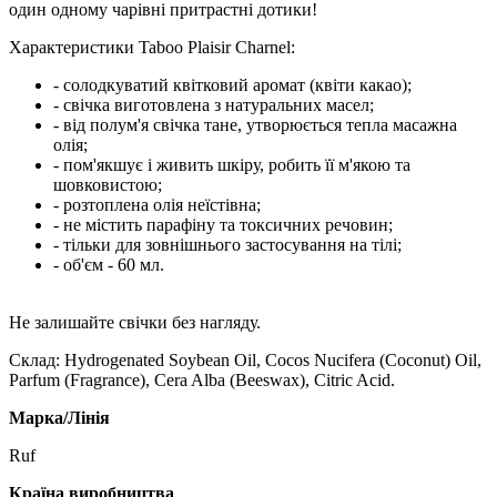
один одному чарівні притрастні дотики!
Характеристики Taboo Plaisir Charnel:
- солодкуватий квітковий аромат (квіти какао);
- свічка виготовлена ​​з натуральних масел;
- від полум'я свічка тане, утворюється тепла масажна
олія;
- пом'якшує і живить шкіру, робить її м'якою та
шовковистою;
- розтоплена олія неїстівна;
- не містить парафіну та токсичних речовин;
- тільки для зовнішнього застосування на тілі;
- об'єм - 60 мл.
Не залишайте свічки без нагляду.
Склад: Hydrogenated Soybean Oil, Cocos Nucifera (Coconut) Oil,
Parfum (Fragrance), Cera Alba (Beeswax), Citric Acid.
Марка/Лінія
Ruf
Країна виробництва