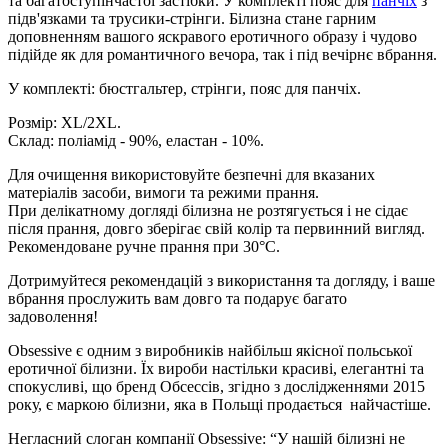
та багатоступінчастої застібки. У комплекті пояс для
панчіх
з
підв'язками та трусики-стрінги. Білизна стане гарним
доповненням вашого яскравого еротичного образу і чудово
підійде як для романтичного вечора, так і під вечірнє вбрання.
У комплекті: бюстгальтер, стрінги, пояс для панчіх.
Розмір: XL/2XL.
Склад: поліамід - 90%, еластан - 10%.
Для очищення використовуйте безпечні для вказаних
матеріалів засоби, вимоги та режими прання.
При делікатному догляді білизна не розтягується і не сідає
після прання, довго зберігає свій колір та первинний вигляд.
Рекомендоване ручне прання при 30°С.
Дотримуйтеся рекомендацій з використання та догляду, і ваше
вбрання прослужить вам довго та подарує багато
задоволення!
Obsessive є одним з виробників найбільш якісної польської
еротичної білизни. Їх вироби настільки красиві, елегантні та
спокусливі, що бренд Обсессів, згідно з дослідженнями 2015
року, є маркою білизни, яка в Польщі продається найчастіше.
Негласний слоган компанії Obsessive: “У нашій білизні не