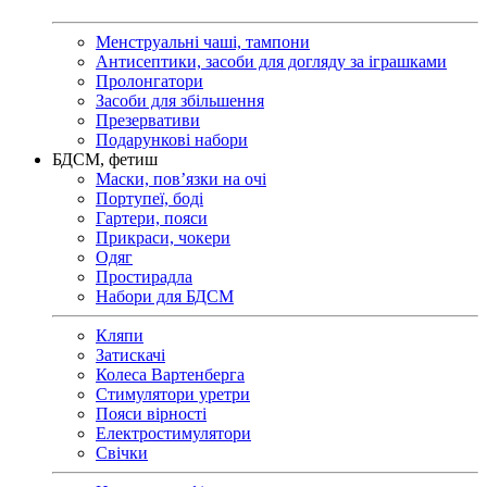
Менструальні чаші, тампони
Антисептики, засоби для догляду за іграшками
Пролонгатори
Засоби для збільшення
Презервативи
Подарункові набори
БДСМ, фетиш
Маски, пов’язки на очі
Портупеї, боді
Гартери, пояси
Прикраси, чокери
Одяг
Простирадла
Набори для БДСМ
Кляпи
Затискачі
Колеса Вартенберга
Стимулятори уретри
Пояси вірності
Електростимулятори
Свічки