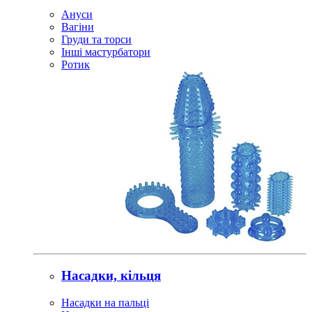
Ануси
Вагіни
Груди та торси
Інші мастурбатори
Ротик
Насадки, кільця
Насадки на пальці