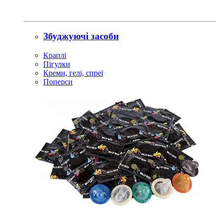
Збуджуючі засоби
Краплі
Пігулки
Креми, гелі, спреї
Поперси