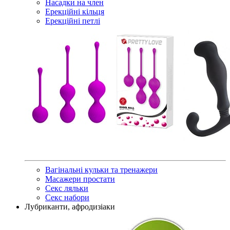
Насадки на член
Ерекційні кільця
Ерекційні петлі
Вагінальні кульки та тренажери
Масажери простати
Секс ляльки
Секс набори
Лубриканти, афродизіаки